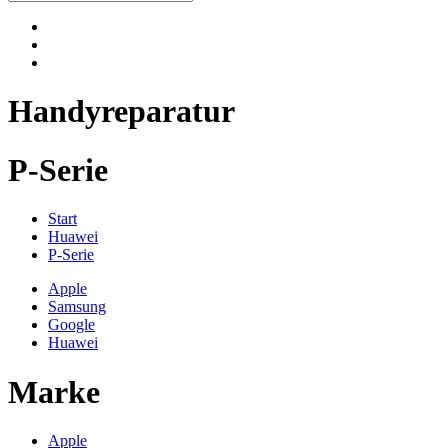
Handyreparatur
P-Serie
Start
Huawei
P-Serie
Apple
Samsung
Google
Huawei
Marke
Apple